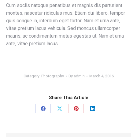
Cum sociis natoque penatibus et magnis dis parturient
montes, nascetur ridiculus mus. Etiam dui libero, tempor
quis congue in, interdum eget tortor. Nam et urna ante,
vitae pretium lacus vehicula. Sed rhoncus ullamcorper
mauris, ac condimentum metus egestas ut. Nam et urna
ante, vitae pretium lacus.
Category:
Photography
By
admin
March 4, 2016
Share This Article
Share
Share
Share
Share
on
on
on
on
Facebook
X
Pinterest
LinkedIn