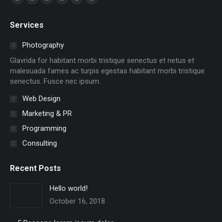
Facebook
X
Dribbble
YouTube
Delicious
Flickr
page
page
page
page
page
page
Services
opens
opens
opens
opens
opens
opens
in
in
in
in
in
in
Photography
new
new
new
new
new
new
Glavrida for habitant morbi tristique senectus et netus et
window
window
window
window
window
window
malesuada fames ac turpis egestas habitant morbi tristique
senectus. Fusce nec ipsum.
Web Design
Marketing & PR
Programming
Consulting
Recent Posts
Hello world!
October 16, 2018