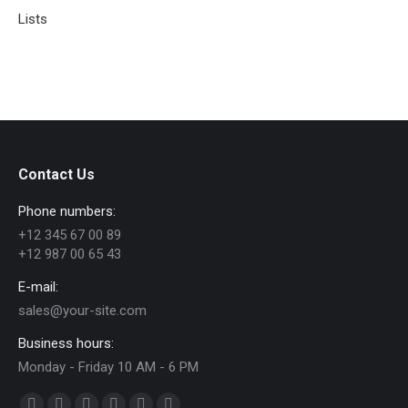
Lists
Contact Us
Phone numbers:
+12 345 67 00 89
+12 987 00 65 43
E-mail:
sales@your-site.com
Business hours:
Monday - Friday 10 AM - 6 PM
Find us on: