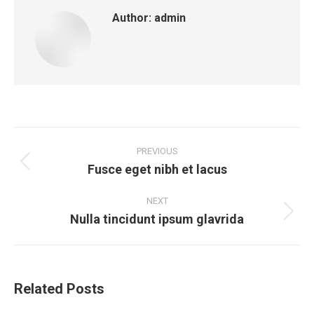
Author:
admin
Post
navigation
PREVIOUS
Fusce eget nibh et lacus
Previous
post:
NEXT
Nulla tincidunt ipsum glavrida
Next
post:
Related Posts